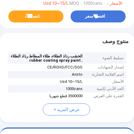
الأسعار：Usd 10~15/L
MOQ：1000cans
افضل سعر
ﺎﺘﺼﻟ ﺍﻶﻧ
منتوج وصف
الخشب رذاذ الطلاء، طلاء المطاط رذاذ الطلاء
تسليط الضوء
,
rubber coating spray paint
إصدار الشهادات
CE/ROHS/FCC/SGS
اسم العلامة التجارية
Aristo
الأسعار
Usd 10~15/L
الحد الأدنى لكمية
1000cans
القدرة على العرض
3500000 قطع شهريا
عرض المزيد