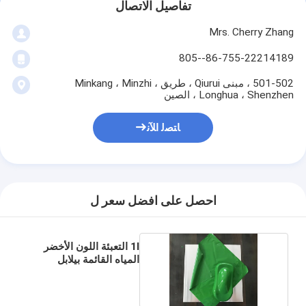
تفاصيل الاتصال
Mrs. Cherry Zhang
86-755-22214189--805
501-502 ، مبنى Qiurui ، طريق Minkang ، Minzhi ،
Longhua ، Shenzhen ، الصين
ﺎﺘﺼﻟ ﺍﻶﻧ
احصل على افضل سعر ل
1l التعبئة اللون الأخضر
المياه القائمة بيلابل
المطاط الطلاء