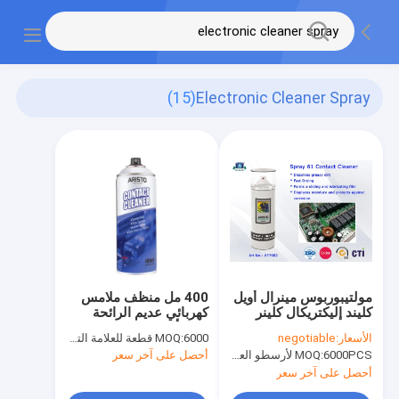
(15)
Electronic Cleaner Spray
مولتيبوربوس مينرال أويل
400 مل منظف ملامس
كليند إليكتريكال كلينر
كهربائي عديم الرائحة
سبراي 61 منظف اتصال
بخاخ أريستو صرير توقف
الأسعار:
negotiable
6000 قطعة للعلامة التجارية Aristo ، 15000 قطعة للعلامة التجارية للعملاء
MOQ:
إلكتروني
6000PCS لأرسطو العلامة التجارية، 15000pcs عن العلامة التجارية للعملاء
MOQ:
أحصل على آخر سعر
أحصل على آخر سعر