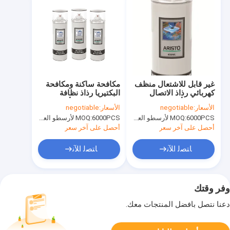
غير قابل للاشتعال منظف
مكافحة ساكنة ومكافحة
كهربائي رذاذ الاتصال
البكتيريا رذاذ نظافة
لتنظيف الأوساخ
الطابعة لإزالة الأوساخ في
الأسعار:
negotiable
الأسعار:
negotiable
أجزاء من الطابعة
6000PCS لأرسطو العلامة التجارية، 15000pcs عن العلامة التجارية للعملاء
MOQ:
6000PCS لأرسطو العلامة التجارية، 15000pcs عن العلامة التجارية للعملاء
MOQ:
أحصل على آخر سعر
أحصل على آخر سعر
ﺎﺘﺼﻟ ﺍﻶﻧ
ﺎﺘﺼﻟ ﺍﻶﻧ
وفر وقتك
دعنا نتصل بأفضل المنتجات معك.