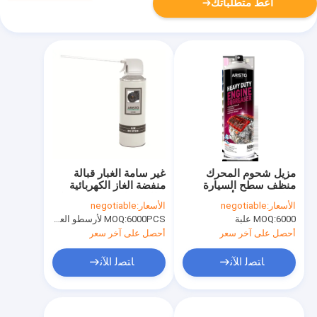
أعط متطلباتك
مزيل شحوم المحرك
غير سامة الغبار قبالة
منظف سطح السيارة
منفضة الغاز الكهربائية
بخاخ 500 مل أريستو
نظافة رذاذ الانفجار بعيدا
الأسعار:
negotiable
الأسعار:
negotiable
للخدمة الشاقة
المعلبة الهواء
6000 علبة
MOQ:
6000PCS لأرسطو العلامة التجارية، 15000pcs عن العلامة التجارية للعملاء
MOQ:
أحصل على آخر سعر
أحصل على آخر سعر
ﺎﺘﺼﻟ ﺍﻶﻧ
ﺎﺘﺼﻟ ﺍﻶﻧ