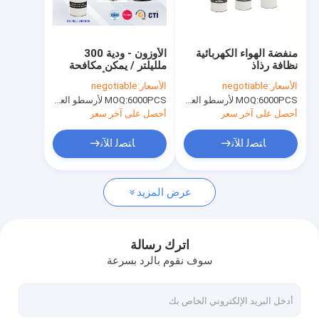
جولة في المصنع
مراقبة الجودة
منفضة الهواء الكهربائية
الأوزون - ودية 300
نظافة رذاذ
ملليلتر / يمكن مكافحة
News
ساكنة رغوة الأنظف
الأسعار:
negotiable
الأسعار:
negotiable
أريستو الهباء الكهربائية
6000PCS لأرسطو العلامة التجارية، 15000pcs عن العلامة التجارية للعملاء
MOQ:
6000PCS لأرسطو العلامة التجارية، 15000pcs عن العلامة التجارية للعملاء
MOQ:
الاتصال الأنظف
أحصل على آخر سعر
أحصل على آخر سعر
نسيج رذاذ الطلاء
ﺎﺘﺼﻟ ﺍﻶﻧ
ﺎﺘﺼﻟ ﺍﻶﻧ
رذاذ الطلاء على الجدران
عرض المزيد
الاكريليك رذاذ الطلاء
زيوت التشحيم الصناعية
اترك رسالة
سوف نقوم بالرد بسرعة
وضع علامة على رذاذ الطلاء
قلم