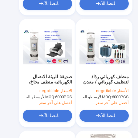
ﺎﺘﺼﻟ ﺍﻶﻧ
ﺎﺘﺼﻟ ﺍﻶﻧ
منظف ​​كهربائي رذاذ
صديقة للبيئة الاتصال
لتنظيف كهربائي / معدن
الكهربائية منظف بخاخ،
سطح ديغريسر كهربائي
400 مل رئيس الطابعة
الأسعار:
negotiable
الأسعار:
negotiable
65
الأنظف رذاذ
6000PCS لأرسطو العلامة التجارية، 15000pcs عن العلامة التجارية للعملاء
MOQ:
6000PCS لأرسطو العلامة التجارية، 15000pcs عن العلامة التجارية للعملاء
MOQ:
أحصل على آخر سعر
أحصل على آخر سعر
ﺎﺘﺼﻟ ﺍﻶﻧ
ﺎﺘﺼﻟ ﺍﻶﻧ