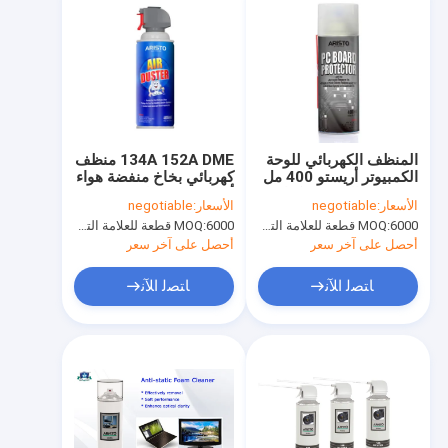
المنظف الكهربائي للوحة
134A 152A DME منظف
الكمبيوتر أريستو 400 مل
كهربائي بخاخ منفضة هواء
30 سم خالٍ من مركبات
أريستو 400 مل غير ضارة
الأسعار:
negotiable
الأسعار:
negotiable
الكربون الكلورية فلورية
6000 قطعة للعلامة التجارية Aristo ، 15000 قطعة للعلامة التجارية للعملاء
MOQ:
6000 قطعة للعلامة التجارية Aristo ، 15000 قطعة للعلامة التجارية للعملاء
MOQ:
أحصل على آخر سعر
أحصل على آخر سعر
ﺎﺘﺼﻟ ﺍﻶﻧ
ﺎﺘﺼﻟ ﺍﻶﻧ
المنزل
المنتجات
حولنا