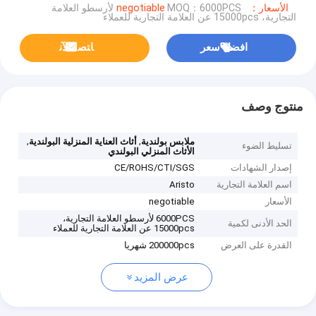
الأسعار：negotiable
MOQ：6000PCS لأرسطو العلامة
التجارية، 15000pcs عن العلامة التجارية للعملاء
افضل سعر
ﺎﺘﺼﻟ ﺍﻶﻧ
منتوج وصف
,
,
ملابس بولندية
أثاث العناية المنزلية البولندية
تسليط الضوء
الأثاث المنزلي البولندي
إصدار الشهادات
CE/ROHS/CTI/SGS
اسم العلامة التجارية
Aristo
الأسعار
negotiable
6000PCS لأرسطو العلامة التجارية،
الحد الأدنى لكمية
15000pcs عن العلامة التجارية للعملاء
القدرة على العرض
200000pcs شهريا
عرض المزيد