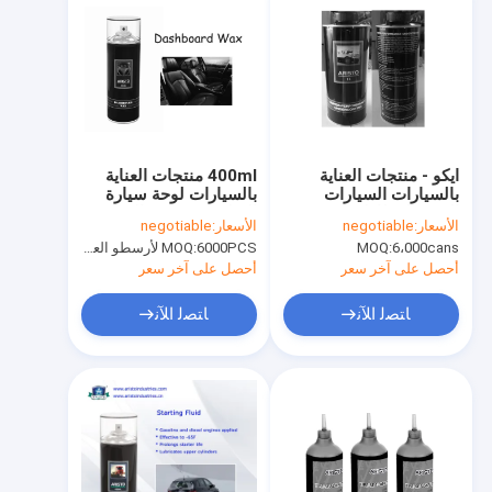
ايكو - منتجات العناية
400ml منتجات العناية
بالسيارات السيارات
بالسيارات لوحة سيارة
الودية المطاطية
البولندية متعددة العطر
الأسعار:
negotiable
الأسعار:
negotiable
وندركواتينغ بخاخ الهباء
قمرة القيادة تألق رذاذ
6،000cans
MOQ:
6000PCS لأرسطو العلامة التجارية، 15000pcs عن العلامة التجارية للعملاء
MOQ:
أحصل على آخر سعر
أحصل على آخر سعر
ﺎﺘﺼﻟ ﺍﻶﻧ
ﺎﺘﺼﻟ ﺍﻶﻧ
المنزل
المنتجات
حولنا