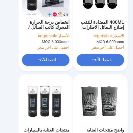
جولة في المصنع
مراقبة الجودة
400ML المضادة للثقب
انخفاض درجة الحرارة
إصلاح السائل الاطارات
المحرك كاتب السائل /
News
تسرب رذاذ لقطع غيار
سريعة انطلاق السوائل
الأسعار:
negotiable
الأسعار:
negotiable
السيارات للماء ومكافحة
رذاذ منتجات العناية
MOQ:
6،000cans
MOQ:
6،000cans
الصدأ
بالسيارات
أحصل على آخر سعر
أحصل على آخر سعر
نسيج رذاذ الطلاء
ﺎﺘﺼﻟ ﺍﻶﻧ
ﺎﺘﺼﻟ ﺍﻶﻧ
رذاذ الطلاء على الجدران
الاكريليك رذاذ الطلاء
زيوت التشحيم الصناعية
وضع علامة على رذاذ الطلاء
قلم
واضح منتجات العناية
منتجات العناية بالسيارات