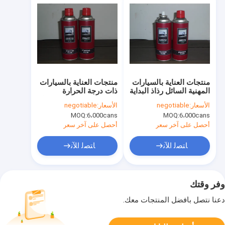
منتجات العناية بالسيارات
منتجات العناية بالسيارات
المهنية السائل رذاذ البداية
ذات درجة الحرارة
السريع درجة حرارة
المنخفضة محرك بدء رذاذ
الأسعار:
negotiable
الأسعار:
negotiable
منخفضة
/ محرك سريع بدءا رذاذ
MOQ:
6،000cans
MOQ:
6،000cans
السائل
أحصل على آخر سعر
أحصل على آخر سعر
ﺎﺘﺼﻟ ﺍﻶﻧ
ﺎﺘﺼﻟ ﺍﻶﻧ
وفر وقتك
دعنا نتصل بأفضل المنتجات معك.