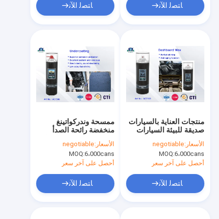
ﺎﺘﺼﻟ ﺍﻶﻧ
ﺎﺘﺼﻟ ﺍﻶﻧ
منتجات العناية بالسيارات
ممسحة وندركواتينغ
صديقة للبيئة السيارات
منخفضة رائحة الصدأ
لوحة الشمع البولندية
حماية تسرب رذاذ الإصلاح
الأسعار:
negotiable
الأسعار:
negotiable
بروتكتانت / قمرة القيادة
MOQ:
6،000cans
MOQ:
6،000cans
رذاذ 400ML
أحصل على آخر سعر
أحصل على آخر سعر
ﺎﺘﺼﻟ ﺍﻶﻧ
ﺎﺘﺼﻟ ﺍﻶﻧ