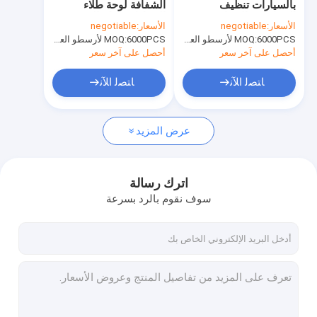
بالسيارات تنظيف
الشفافة لوحة طلاء
الطلاء المياه القائمة
السيارات والحماية
السيارات بخاخ الشمع /
الأسعار:
negotiable
الأسعار:
negotiable
سيليكون الشمع بخاخ
قمرة القيادة 400 مل
6000PCS لأرسطو العلامة التجارية، 15000pcs عن العلامة التجارية للعملاء
MOQ:
رذاذ تنظيف السيارات
6000PCS لأرسطو العلامة التجارية، 15000pcs عن العلامة التجارية للعملاء
MOQ:
473ml / تين
أحصل على آخر سعر
أحصل على آخر سعر
منتجات العناية بالسيارات
ﺎﺘﺼﻟ ﺍﻶﻧ
ﺎﺘﺼﻟ ﺍﻶﻧ
رذاذ التنظيف الكهربائية
عرض المزيد
منظف ​​المنزلية
رش رغوة Pu
اترك رسالة
تسرب سيليكون
سوف نقوم بالرد بسرعة
رذاذ لاصق
تسرب مادة البولي يوريثين
منتجات العناية الشخصية