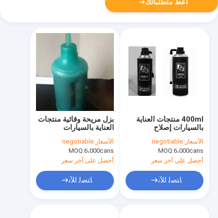
أعط متطلباتك
400ml منتجات العناية
بزل مريحة وقائية منتجات
بالسيارات إصلاح
العناية بالسيارات
المحمولة إصلاح سريع
السيارات تسرب الإطارات
الأسعار:
negotiable
الأسعار:
negotiable
الاطارات السدادة نافخة
MOQ:
6،000cans
MOQ:
6،000cans
رذاذ
أحصل على آخر سعر
أحصل على آخر سعر
ﺎﺘﺼﻟ ﺍﻶﻧ
ﺎﺘﺼﻟ ﺍﻶﻧ