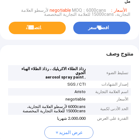
مل
الأسعار：negotiable
MOQ：6000cans لأرسطو العلامة
التجارية، 15000cans للعلامة التجارية المخصصة
افضل سعر
ﺎﺘﺼﻟ ﺍﻶﻧ
منتوج وصف
رذاذ الطلاء الاكريليك ، رذاذ الطلاء الهباء
تسليط الضوء
الجوي
,
aerosol spray paint
إصدار الشهادات
SGS / CTI
اسم العلامة التجارية
Aristo
الأسعار
negotiable
6000cans لأرسطو العلامة التجارية،
الحد الأدنى لكمية
15000cans للعلامة التجارية المخصصة
القدرة على العرض
2،000،000 شهريا
عرض المزيد