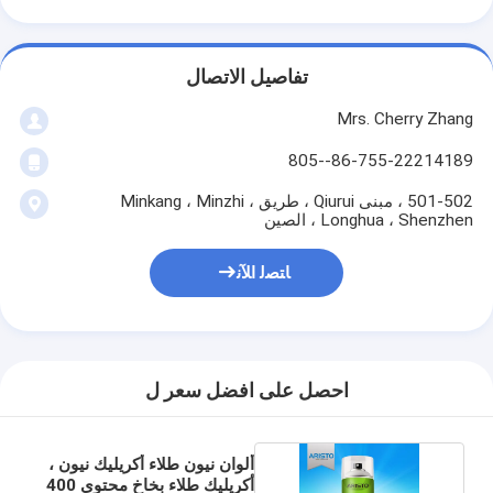
تفاصيل الاتصال
Mrs. Cherry Zhang
86-755-22214189--805
501-502 ، مبنى Qiurui ، طريق Minkang ، Minzhi ،
Longhua ، Shenzhen ، الصين
ﺎﺘﺼﻟ ﺍﻶﻧ
احصل على افضل سعر ل
ألوان نيون طلاء أكريليك نيون ،
أكريليك طلاء بخاخ محتوى 400