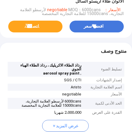
الألوان طلاء أريستو السائل
الأسعار：negotiable
MOQ：6000cans لأرسطو العلامة
التجارية، 15000cans للعلامة التجارية المخصصة
افضل سعر
ﺎﺘﺼﻟ ﺍﻶﻧ
منتوج وصف
رذاذ الطلاء الاكريليك ، رذاذ الطلاء الهباء
تسليط الضوء
الجوي
,
aerosol spray paint
إصدار الشهادات
SGS / CTI
اسم العلامة التجارية
Aristo
الأسعار
negotiable
6000cans لأرسطو العلامة التجارية،
الحد الأدنى لكمية
15000cans للعلامة التجارية المخصصة
القدرة على العرض
2،000،000 شهريا
عرض المزيد