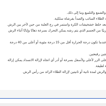
لشمع والتلميع وما إلى ذلك.
 الطلاء السائب والصدأ بفرشاة سلكية.
بًا بعد خلط خشخيشات الكرة واستمر في رج العلبة من حين لآخر بين الرش.
ك به على بعد 15 إلى 25 سم تقريبًا من الجسم الذي يتم رشه.يمكن التحرك بسرعة ذهابًا وإيابًا أثناء الرش
استخدم في درجة حرارة الغرفة.لا تستخدمه عندما تكون درجة الحرارة أقل من 15 درجة مئوية أو أعلى من 40 درجة
ين رفيعتين.
ى الزر لأعلى ولأسفل بسرعة أو أدر أي اتجاه لإزالة الانسداد.يمكن إزالة
 لطيفة.
رش لمدة ثانية أو ثانيتين لإزالة الطلاء الزائد من رأس الرش.