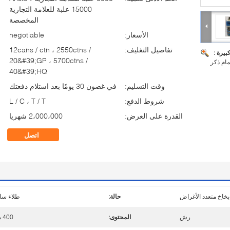
15000 علبة للعلامة التجارية
المخصصة
الأسعار:
negotiable
تفاصيل التغليف:
12cans / ctn ، 2550ctns /
بيرة :
20&#39;GP ، 5700ctns /
ام ذكر
40&#39;HQ
وقت التسليم:
في غضون 30 يومًا بعد استلام دفعتك
شروط الدفع:
L / C ، T / T
القدرة على العرض:
2،000،000 شهريا
اتصل
بخاخ متعدد الأغراض
حالة:
طلاء سا
رش
المحتوى:
400 مل