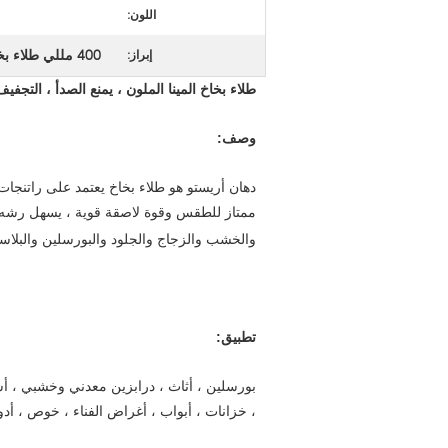
اللون:
400 مللي طلاء بخاخ الهباء الجوي
إبراز:
طلاء بخاخ المينا الملون ، يمنع الصدأ ، التجفي
وصف:
دهان أريستو هو طلاء بخاخ يعتمد على راتنجات
ممتاز للطقس وقوة لاصقة قوية ، يسهل رشه
والخشب والزجاج والجلود والبورسلين والبلاستيك ABS والعديد من أنواع المواد 
تطبيق:
بورسلين ، أثاث ، درابزين معدني وخشبي ، أس
، خزانات ، أبواب ، أغراض الفناء ، خوص ، أدو