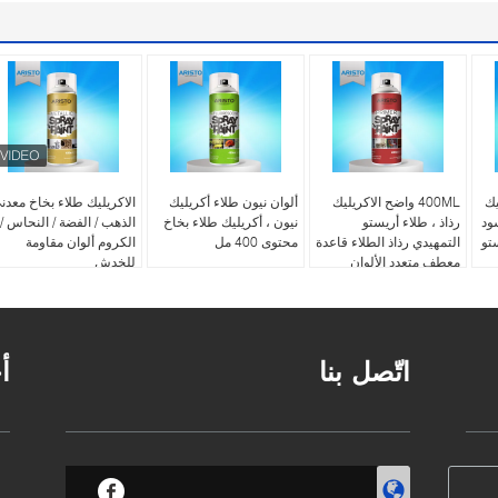
يك
400ML واضح الاكريليك
ألوان نيون طلاء أكريليك
الاكريليك طلاء بخاخ معدن
ود
رذاذ ، طلاء أريستو
نيون ، أكريليك طلاء بخاخ
الذهب / الفضة / النحاس /
ستو
التمهيدي رذاذ الطلاء قاعدة
محتوى 400 مل
الكروم ألوان مقاومة
معطف متعدد الألوان
للخدش
اتّصل بنا
أ