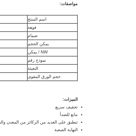
مواصفات:
اسم المنتج
فوهة
صمام
يمكن الحجم
NW / يمكن
نموذج رقم
التعبئة
حجم الورق المقوى
الميزات:
تجفيف سريع
مانع للصدأ
تنطبق على العديد من الركائز من المعدن وال
النهاية الصعبة