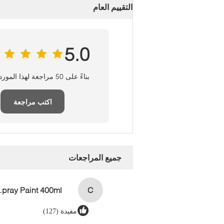
التقييم العام
5.0
بناءً على 50 مراجعة لهذا المورد
اكتب مراجعة
جميع المراجعات
aint 400ml
C
مفيدة (127)