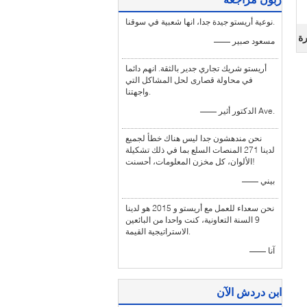
نوعية أريستو جيدة جدا، انها شعبية في سوقنا.
رة
—— مسعود صبير
أريستو شريك تجاري جدير بالثقة. انهم دائما
في محاولة قصارى لحل المشاكل التي
واجهتنا.
—— الدكتور أثير Ave.
نحن مندهشون جدا ليس هناك خطأ لجميع
لدينا 271 المنصات السلع بما في ذلك تشكيلة
الألوان، كل مخزن المعلومات، أحسنت!
—— بيني
نحن سعداء للعمل مع أريستو و 2015 هو لدينا
9 السنة التعاونية، كنت واحدا من البائعين
الاستراتيجية القيمة.
—— آنا
ابن دردش الآن