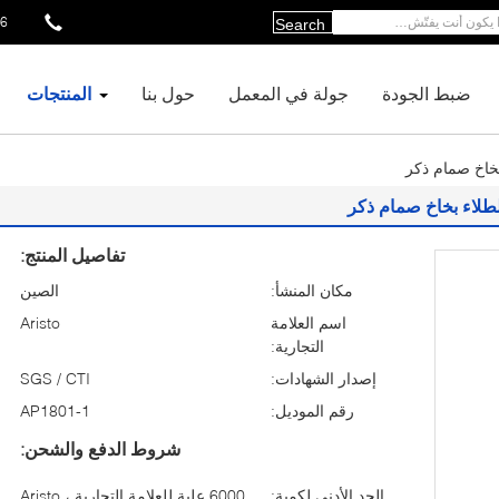
51035469
Search
ضبط الجودة
جولة في المعمل
حول بنا
المنتجات
تفاصيل المنتج:
مكان المنشأ:
الصين
اسم العلامة
Aristo
التجارية:
إصدار الشهادات:
SGS / CTI
رقم الموديل:
AP1801-1
شروط الدفع والشحن:
الحد الأدنى لكمية:
6000 علبة للعلامة التجارية Aristo ،