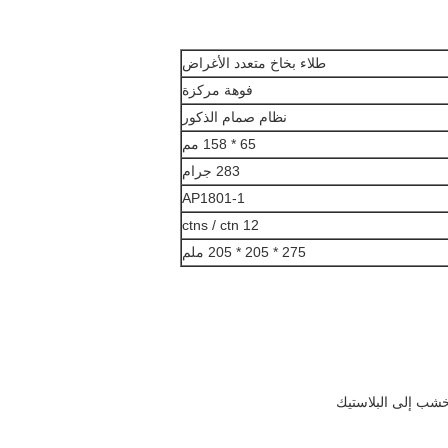
طلاء بخاخ متعدد الأغراض
فوهة مركزة
نظام صمام الذكور
65 * 158 مم
283 جرام
AP1801-1
12 ctns / ctn
275 * 205 * 205 ملم
خشب إلى البلاستيك