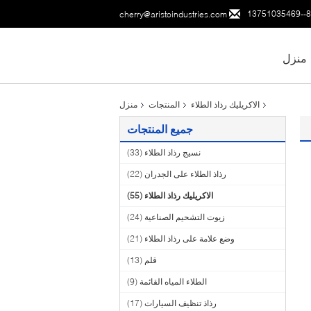
86--137
cherry@aristoindustries.com
منزل
الاكريليك رذاذ الطلاء
المنتجات
منزل
جميع المنتجات
نسيج رذاذ الطلاء
(33)
رذاذ الطلاء على الجدران
(22)
الاكريليك رذاذ الطلاء
(55)
زيوت التشحيم الصناعية
(24)
وضع علامة على رذاذ الطلاء
(21)
قلم
(13)
الطلاء المياه القائمة
(9)
رذاذ تنظيف السيارات
(17)