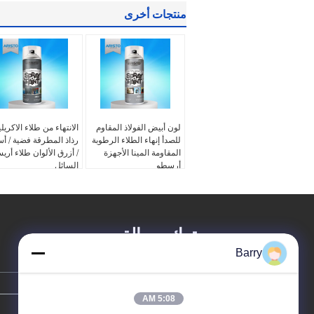
منتجات أخرى
لون أبيض الفولاذ المقاوم
الانتهاء من طلاء الاكريل
للصدأ إنهاء الطلاء الرطوبة
رذاذ المطرقة فضية / أس
المقاومة المينا الأجهزة
/ أزرق الألوان طلاء أري
أرسطو
السائل
ترك رسالة
Barry
5:08 AM