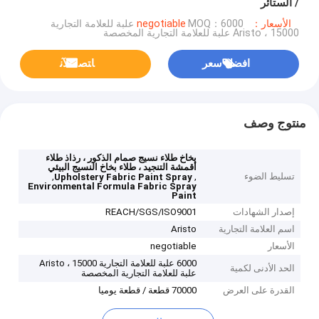
/ الستائر
الأسعار：negotiable
MOQ：6000 علبة للعلامة التجارية
Aristo ، 15000 علبة للعلامة التجارية المخصصة
افضل سعر
ﺎﺘﺼﻟ ﺍﻶﻧ
منتوج وصف
بخاخ طلاء نسيج صمام الذكور ، رذاذ طلاء
أقمشة التنجيد ، طلاء بخاخ النسيج البيئي
تسليط الضوء
,
,
Upholstery Fabric Paint Spray
Environmental Formula Fabric Spray
Paint
إصدار الشهادات
REACH/SGS/ISO9001
اسم العلامة التجارية
Aristo
الأسعار
negotiable
6000 علبة للعلامة التجارية Aristo ، 15000
الحد الأدنى لكمية
علبة للعلامة التجارية المخصصة
القدرة على العرض
70000 قطعة / قطعة يوميا