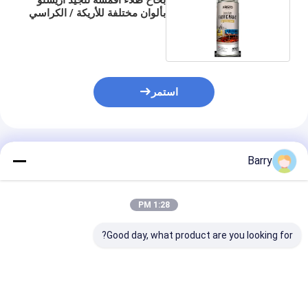
بألوان مختلفة للأريكة / الكراسي
/ الستائر
استمر
المنتجات الموصى بها
Barry
1:28 PM
Good day, what product are you looking for?
أريستو 150 مل 400 مل
400 مل من الطلاء
10 أوق
ألوان دائمة
الخارجي
رشاش سريع الج