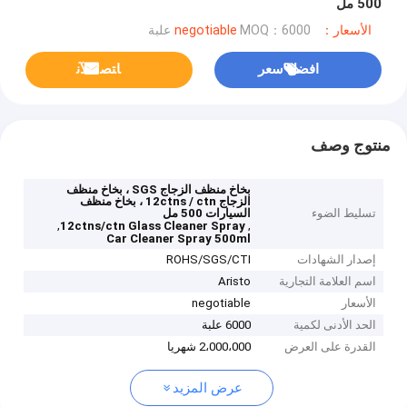
500 مل
الأسعار：negotiable
MOQ：6000 علبة
افضل سعر
ﺎﺘﺼﻟ ﺍﻶﻧ
منتوج وصف
بخاخ منظف الزجاج SGS ، بخاخ منظف
الزجاج 12ctns / ctn ، بخاخ منظف
تسليط الضوء
السيارات 500 مل
,
,
12ctns/ctn Glass Cleaner Spray
Car Cleaner Spray 500ml
إصدار الشهادات
ROHS/SGS/CTI
اسم العلامة التجارية
Aristo
الأسعار
negotiable
الحد الأدنى لكمية
6000 علبة
القدرة على العرض
2،000،000 شهريا
عرض المزيد