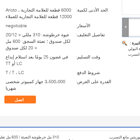
الحد الأدنى لكمية:
6000 قطعة للعلامة التجارية Aristo ،
12000 قطعة للعلامة التجارية للعملاء
الأسعار:
negotiable
تفاصيل التغليف:
عبوة خرطوشة: 310 مللي × 20/12
لكل صندوق ؛ تعبئة السجق: 600 مل
بيرة :
× 20 لكل صندوق
600 مل من مادة البولي
 التسرب
وقت التسليم:
في غضون 25 يومًا بعد استلام إيداع
LC أو TT
شروط الدفع:
T / T ، LC
القدرة على العرض:
3،500،000 جهاز كمبيوتر شخصى
شهريا
اتصل
يوريثين مانع التسرب
310 مل خرطوشة التعبئة / 600