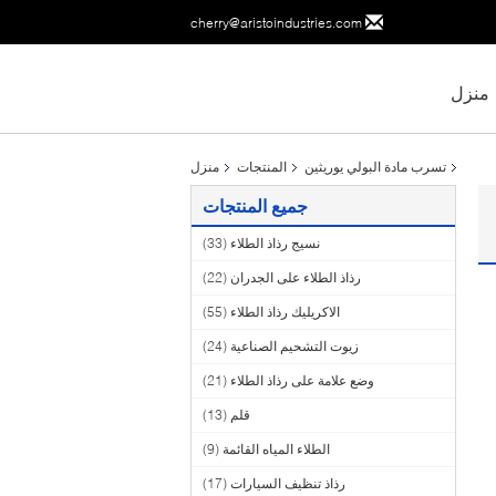
cherry@aristoindustries.com
منزل
تسرب مادة البولي يوريثين
المنتجات
منزل
جميع المنتجات
نسيج رذاذ الطلاء
(33)
رذاذ الطلاء على الجدران
(22)
الاكريليك رذاذ الطلاء
(55)
زيوت التشحيم الصناعية
(24)
وضع علامة على رذاذ الطلاء
(21)
قلم
(13)
الطلاء المياه القائمة
(9)
رذاذ تنظيف السيارات
(17)