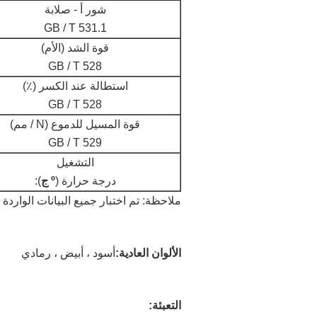
شور أ - صلابة
GB / T 531.1
قوة الشد (الأم)
GB / T 528
استطالة عند الكسر (٪)
GB / T 528
قوة المسيل للدموع (N / مم)
GB / T 529
التشغيل
درجة حرارة (
º ج
):
ملاحظة: تم اختبار جميع البيانات الوار
الألوان العادية:
أسود ، أبيض ، رمادي
التعبئة: