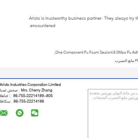
Aristo is trustworthy business partner. They always try 
encountered.
,
One Component Pu Foam Sealant,6.0Mpa Pu Adh
Aristo Industries Corporation Limited
Mrs. Cherry Zhang
اتصل شخص:
86-755-22214189--805
الهاتف ::
86-755-22214186
الفاكس: