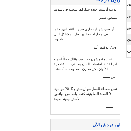
ق
نوعية أريستو جيدة جدا، انها شعبية في سوقنا.
ين
—— مسعود صبير
ثق
أريستو شريك تجاري جدير بالثقة. انهم دائما
في محاولة قصارى لحل المشاكل التي
واجهتنا.
دي
—— الدكتور أثير Ave.
نحن مندهشون جدا ليس هناك خطأ لجميع
لدينا 271 المنصات السلع بما في ذلك تشكيلة
الألوان، كل مخزن المعلومات، أحسنت!
—— بيني
نحن سعداء للعمل مع أريستو و 2015 هو لدينا
9 السنة التعاونية، كنت واحدا من البائعين
الاستراتيجية القيمة.
—— آنا
ابن دردش الآن