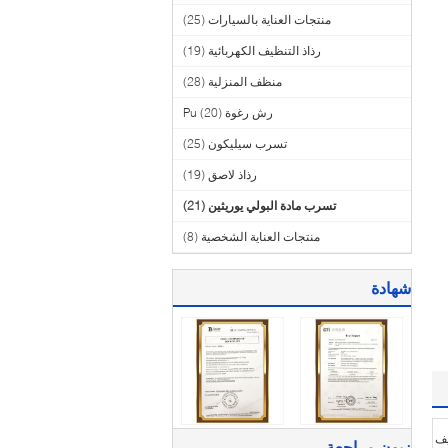
منتجات العناية بالسيارات
(25)
رذاذ التنظيف الكهربائية
(19)
منظف ​​المنزلية
(28)
رش رغوة Pu
(20)
تسرب سيليكون
(25)
رذاذ لاصق
(19)
تسرب مادة البولي يوريثين
(21)
منتجات العناية الشخصية
(8)
شهادة
 مل تغليف
زبون مراجعة