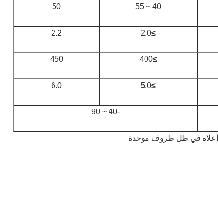
50
40 ~ 55
2.2
2.0
≥
450
400
≥
6.0
.0
≥5
-40 ~ 90
دة أعلاه في ظل ظروف موحدة