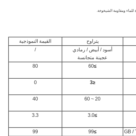
للماء ومقاومة الشيخوخة.
يتراوح
القيمة النموذجية
أسود / أبيض / رمادي
/
عجينة متجانسة
80
60
≥
0
≤3
40
20 ~ 60
3.3
3.0
≥
99
99
≥