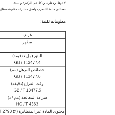
لا ترهل ولا تلوث وتآكل في الركيزة والبيئة.
خصائص مانعة للتسرب ولصق ممتازة ، مقاومة ممتازة 
معلومات تقنية:
غرض
مظهر
البثق (مل / دقيقة)
GB / T13477.4
خصائص الترهل (مم)
GB / T13477.6
وقت الفراغ (دقيقة)
GB / T 13477.5
سرعة المعالجة (مم / د)
HG / T 4363
محتوى المادة غير المتطايرة (٪) GB / T 2793