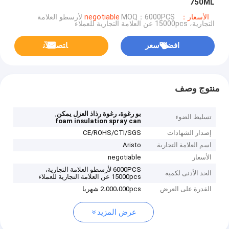
750ML
الأسعار：negotiable
MOQ：6000PCS لأرسطو العلامة
التجارية، 15000pcs عن العلامة التجارية للعملاء
افضل سعر
ﺎﺘﺼﻟ ﺍﻶﻧ
منتوج وصف
,
بو رغوة، رغوة رذاذ العزل يمكن
تسليط الضوء
foam insulation spray can
إصدار الشهادات
CE/ROHS/CTI/SGS
اسم العلامة التجارية
Aristo
الأسعار
negotiable
6000PCS لأرسطو العلامة التجارية،
الحد الأدنى لكمية
15000pcs عن العلامة التجارية للعملاء
القدرة على العرض
2،000،000pcs شهريا
عرض المزيد