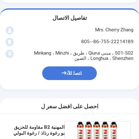
تفاصيل الاتصال
Mrs. Cherry Zhang
86-755-22214189--805
501-502 ، مبنى Qiurui ، طريق Minkang ، Minzhi ،
Longhua ، Shenzhen ، الصين
ﺎﺘﺼﻟ ﺍﻶﻧ
احصل على افضل سعر ل
المهنية B2 مقاومة للحريق
بو رغوة رذاذ / رغوة البولي
يوريثان 750ML