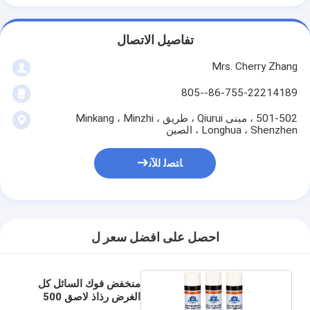
تفاصيل الاتصال
Mrs. Cherry Zhang
86-755-22214189--805
501-502 ، مبنى Qiurui ، طريق Minkang ، Minzhi ،
Longhua ، Shenzhen ، الصين
ﺎﺘﺼﻟ ﺍﻶﻧ
احصل على افضل سعر ل
منخفض فوك السائل كل
الغرض رذاذ لاصق 500
ملليلتر مع الاكريليك