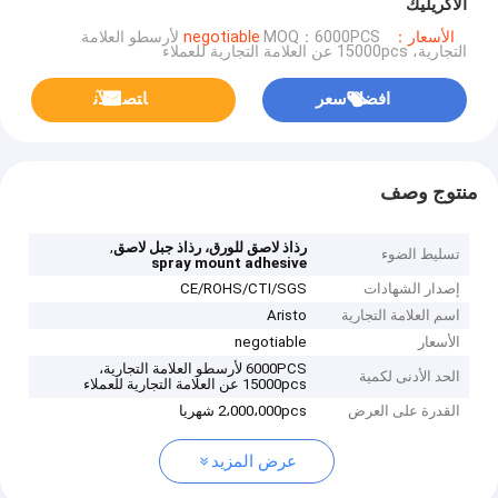
الاكريليك
الأسعار：negotiable
MOQ：6000PCS لأرسطو العلامة
التجارية، 15000pcs عن العلامة التجارية للعملاء
افضل سعر
ﺎﺘﺼﻟ ﺍﻶﻧ
منتوج وصف
,
رذاذ لاصق للورق، رذاذ جبل لاصق
تسليط الضوء
spray mount adhesive
إصدار الشهادات
CE/ROHS/CTI/SGS
اسم العلامة التجارية
Aristo
الأسعار
negotiable
6000PCS لأرسطو العلامة التجارية،
الحد الأدنى لكمية
15000pcs عن العلامة التجارية للعملاء
القدرة على العرض
2،000،000pcs شهريا
عرض المزيد