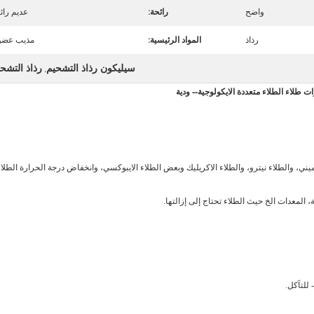
واضح
رائحة:
عديم رائ
رذاذ
المواد الرئيسية:
مذيب عضو
سيليكون رذاذ التشحيم
رذاذ التشح
,
ات طلاء الطلاء متعددة الايكولوجية-- ودية
لأميني، والطلاء نيترو، والطلاء الاكريليك وبعض الطلاء الايبوكسي، وانخفاض درجة الحرارة الطلا
المعدات الخ حيث الطلاء تحتاج إلى إزالتها.
 للتآكل.