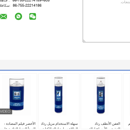
86-755-22214189--805
الهاتف ::
86-755-22214186
الفاكس:
م
العفن الأنظف رذاذ
سهلة الاستخدام مزيل رذاذ
الأخضر فيلم المضادة -
التشحيم الأوساخ إزالة
الطلاء سيارة إزالة الكتابة
الصدأ النفط القائمة على