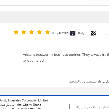
Cold Galvanizing Zinc Spray P
May 8.2024
Italy
Aristo is trustworthy business partner. They always try 
encountered.
,
يكون رذاذ التشحيم
رذاذ التشحيم
Aristo Industries Corporation Limited
Mrs. Cherry Zhang
اتصل شخص: