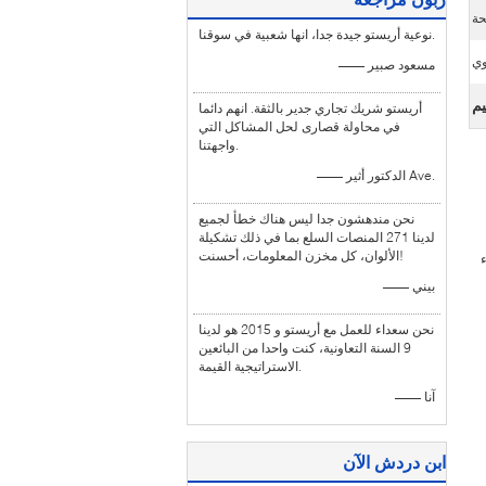
حة
نوعية أريستو جيدة جدا، انها شعبية في سوقنا.
ي
—— مسعود صبير
يم
أريستو شريك تجاري جدير بالثقة. انهم دائما
في محاولة قصارى لحل المشاكل التي
واجهتنا.
—— الدكتور أثير Ave.
نحن مندهشون جدا ليس هناك خطأ لجميع
لدينا 271 المنصات السلع بما في ذلك تشكيلة
الألوان، كل مخزن المعلومات، أحسنت!
ء
—— بيني
نحن سعداء للعمل مع أريستو و 2015 هو لدينا
9 السنة التعاونية، كنت واحدا من البائعين
الاستراتيجية القيمة.
—— آنا
ابن دردش الآن