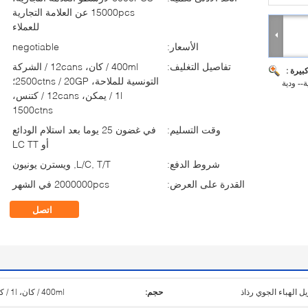
15000pcs عن العلامة التجارية
للعملاء
الأسعار:
negotiable
تفاصيل التغليف:
400ml / كان، 12cans / الشركة
بيرة :
التونسية للملاحة، 2500ctns / 20GP؛
-- ودية
1l / يمكن، 12cans / كتنس،
1500ctns
وقت التسليم:
في غضون 25 يوما بعد استلام الودائع
أو LC TT
شروط الدفع:
L/C, T/T, ويسترن يونيون
القدرة على العرض:
2000000pcs في الشهر
اتصل
ل الهباء الجوي رذاذ
حجم:
400ml / كان، 1l / كان