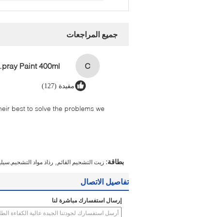
جميع المراجعات
aint 400ml
C
مفيدة (127)
their best to solve the problems we
,
بطاقة:
زيت التشحيم القائم
رذاذ مواد التشحيم,سيل
تفاصيل الاتصال
إرسال استفسارك مباشرة لنا