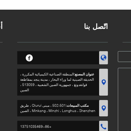
تأثير الراتنج البلاستيك
على الجدران الطلاء كفاءة
التشحيم للآلات المعدنية
عالية
اتّصل بنا
أ
عنوان المصنع:
المنطقة الصناعية الكيميائية المكررة ،
الحديقة الصينية لما وراء البحار ، مدينة ينجد بمقاطعة
قوانغدونغ ، جمهورية الصين الشعبية ، 513059 ،
الصين
مكتب المبيعات:
501-502 ، مبنى Qiurui ، طريق
Minkang ، Minzhi ، Longhua ، Shenzhen ، الصين
+86--13751035469