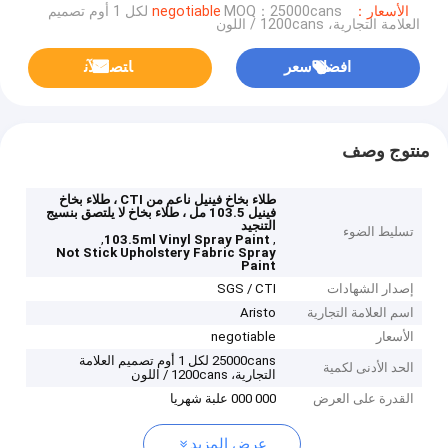
الأسعار：negotiable
MOQ：25000cans لكل 1 أوم تصميم
العلامة التجارية، 1200cans / اللون
افضل سعر
ﺎﺘﺼﻟ ﺍﻶﻧ
منتوج وصف
طلاء بخاخ فينيل ناعم من CTI ، طلاء بخاخ
فينيل 103.5 مل ، طلاء بخاخ لا يلتصق بنسيج
التنجيد
تسليط الضوء
,
,
103.5ml Vinyl Spray Paint
Not Stick Upholstery Fabric Spray
Paint
إصدار الشهادات
SGS / CTI
اسم العلامة التجارية
Aristo
الأسعار
negotiable
25000cans لكل 1 أوم تصميم العلامة
الحد الأدنى لكمية
التجارية، 1200cans / اللون
القدرة على العرض
000 000 علبة شهريا
عرض المزيد