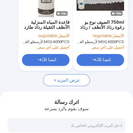
جولة في المصنع
مراقبة الجودة
750ml الصيف نوع بو
قاعدة المياه المنزلية
رغوة رذاذ الأنظف / رذاذ
الأنظف الثقيلة رذاذ طارد
News
العزل رغوة يمكن مكون
المياه
الأسعار:
negotiable
الأسعار:
negotiable
واحد
6000PCS لأرسطو العلامة التجارية، 15000pcs عن العلامة التجارية للعملاء
MOQ:
6000PCS لأرسطو العلامة التجارية، 15000pcs عن العلامة التجارية للعملاء
MOQ:
أحصل على آخر سعر
أحصل على آخر سعر
نسيج رذاذ الطلاء
ﺎﺘﺼﻟ ﺍﻶﻧ
ﺎﺘﺼﻟ ﺍﻶﻧ
رذاذ الطلاء على الجدران
عرض المزيد
الاكريليك رذاذ الطلاء
زيوت التشحيم الصناعية
اترك رسالة
سوف نقوم بالرد بسرعة
وضع علامة على رذاذ الطلاء
قلم