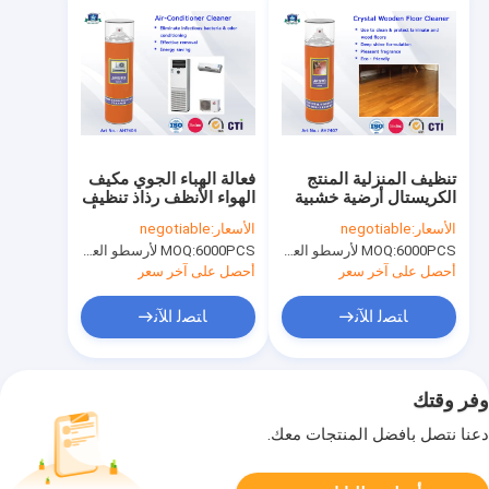
تنظيف المنزلية المنتج
فعالة الهباء الجوي مكيف
الكريستال أرضية خشبية
الهواء الأنظف رذاذ تنظيف
نظافة رذاذ مع متعدد
المنزل المنتجات لغرفة أو
الأسعار:
negotiable
الأسعار:
negotiable
العطر
سيارة
6000PCS لأرسطو العلامة التجارية، 15000pcs عن العلامة التجارية للعملاء
MOQ:
6000PCS لأرسطو العلامة التجارية، 15000pcs عن العلامة التجارية للعملاء
MOQ:
أحصل على آخر سعر
أحصل على آخر سعر
ﺎﺘﺼﻟ ﺍﻶﻧ
ﺎﺘﺼﻟ ﺍﻶﻧ
وفر وقتك
دعنا نتصل بأفضل المنتجات معك.