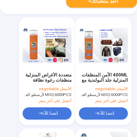
أعط متطلباتك
400ML الآمن المنظفات
متعددة الأغراض المنزلية
المنزلية جلد البولندية مع
منظفات رغوة نظافة
اختراق القدرة ومقاومة
لغرفة المنزل منتجات
الأسعار:
negotiable
الأسعار:
negotiable
الطقس
التنظيف
6000PCS لأرسطو العلامة التجارية، 15000pcs عن العلامة التجارية للعملاء
MOQ:
6000PCS لأرسطو العلامة التجارية، 15000pcs عن العلامة التجارية للعملاء
MOQ:
أحصل على آخر سعر
أحصل على آخر سعر
ﺎﺘﺼﻟ ﺍﻶﻧ
ﺎﺘﺼﻟ ﺍﻶﻧ