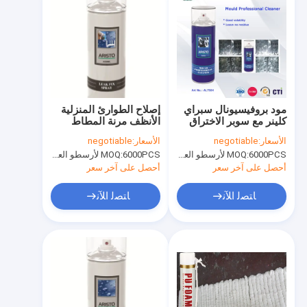
مود بروفيسيونال سبراي
إصلاح الطوارئ المنزلية
كلينر مع سوبر الاختراق
الأنظف مرنة المطاط
صديقة للبيئة منتجات
تسرب سغس
الأسعار:
negotiable
الأسعار:
negotiable
العناية بالسيارات
6000PCS لأرسطو العلامة التجارية، 15000pcs عن العلامة التجارية للعملاء
MOQ:
6000PCS لأرسطو العلامة التجارية، 15000pcs عن العلامة التجارية للعملاء
MOQ:
أحصل على آخر سعر
أحصل على آخر سعر
ﺎﺘﺼﻟ ﺍﻶﻧ
ﺎﺘﺼﻟ ﺍﻶﻧ
المنزل
المنتجات
حولنا