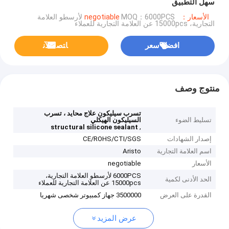
سهل التطبيق
الأسعار：negotiable
MOQ：6000PCS لأرسطو العلامة
التجارية، 15000pcs عن العلامة التجارية للعملاء
افضل سعر
ﺎﺘﺼﻟ ﺍﻶﻧ
منتوج وصف
تسرب سيليكون علاج محايد ، تسرب
تسليط الضوء
السيليكون الهيكلي
,
structural silicone sealant
إصدار الشهادات
CE/ROHS/CTI/SGS
اسم العلامة التجارية
Aristo
الأسعار
negotiable
6000PCS لأرسطو العلامة التجارية،
الحد الأدنى لكمية
15000pcs عن العلامة التجارية للعملاء
القدرة على العرض
3500000 جهاز كمبيوتر شخصى شهريا
عرض المزيد