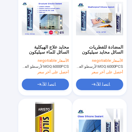
المضادة للفطريات
محايد علاج الهيكلية
السائل محايد سيليكون
السائل للماء سيليكون
مانع التسرب مانعة
مانع التسرب ل الهيكلي
الأسعار:
negotiable
الأسعار:
negotiable
لتسرب الماء والعفن
الترابط 300 ملليلتر
6000PCS لأرسطو العلامة التجارية، 15000pcs عن العلامة التجارية للعملاء
MOQ:
6000PCS لأرسطو العلامة التجارية، 15000pcs عن العلامة التجارية للعملاء
MOQ:
التدقيق
أحصل على آخر سعر
أحصل على آخر سعر
ﺎﺘﺼﻟ ﺍﻶﻧ
ﺎﺘﺼﻟ ﺍﻶﻧ
المنزل
المنتجات
حولنا