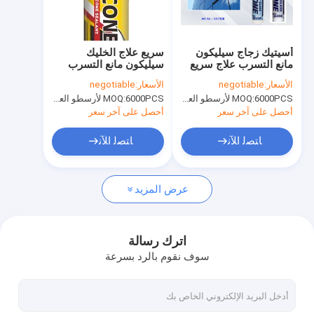
جولة في المصنع
مراقبة الجودة
أسيتيك زجاج سيليكون
سريع علاج الخليك
مانع التسرب علاج سريع
سيليكون مانع التسرب
News
للبناء زجاج نافذة وباب
GP RTV منخفضة -
الأسعار:
negotiable
الأسعار:
negotiable
معامل جيد
6000PCS لأرسطو العلامة التجارية، 15000pcs عن العلامة التجارية للعملاء
MOQ:
6000PCS لأرسطو العلامة التجارية، 15000pcs عن العلامة التجارية للعملاء
MOQ:
Weatherability
أحصل على آخر سعر
أحصل على آخر سعر
نسيج رذاذ الطلاء
ﺎﺘﺼﻟ ﺍﻶﻧ
ﺎﺘﺼﻟ ﺍﻶﻧ
رذاذ الطلاء على الجدران
عرض المزيد
الاكريليك رذاذ الطلاء
زيوت التشحيم الصناعية
اترك رسالة
سوف نقوم بالرد بسرعة
وضع علامة على رذاذ الطلاء
قلم