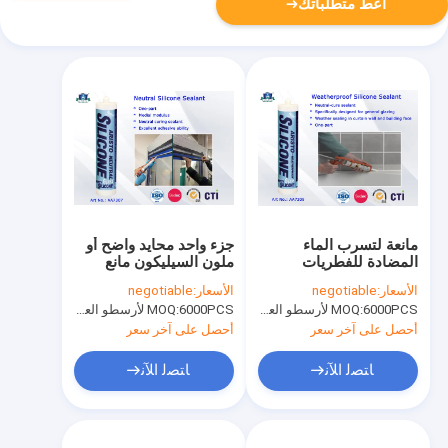
أعط متطلباتك
مانعة لتسرب الماء
جزء واحد محايد واضح أو
المضادة للفطريات
ملون السيليكون مانع
السائل محايد سيليكون
تسرب -40 إلى 100 ℃
الأسعار:
negotiable
الأسعار:
negotiable
مانع التسرب للبناء /
عالية الأداء
6000PCS لأرسطو العلامة التجارية، 15000pcs عن العلامة التجارية للعملاء
MOQ:
6000PCS لأرسطو العلامة التجارية، 15000pcs عن العلامة التجارية للعملاء
MOQ:
الألياف والملابس الجاهزة
أحصل على آخر سعر
أحصل على آخر سعر
ﺎﺘﺼﻟ ﺍﻶﻧ
ﺎﺘﺼﻟ ﺍﻶﻧ