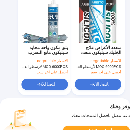
متعدد الأغراض علاج
بثق مكون واحد محايد
الخليك سيليكون متعدد
سيليكون مانع التسرب
الألوان مكون واحد سهل
300 مل خرطوشة
الأسعار:
negotiable
الأسعار:
negotiable
التطبيق
6000PCS لأرسطو العلامة التجارية، 15000pcs عن العلامة التجارية للعملاء
MOQ:
6000PCS لأرسطو العلامة التجارية، 15000pcs عن العلامة التجارية للعملاء
MOQ:
أحصل على آخر سعر
أحصل على آخر سعر
ﺎﺘﺼﻟ ﺍﻶﻧ
ﺎﺘﺼﻟ ﺍﻶﻧ
وفر وقتك
دعنا نتصل بأفضل المنتجات معك.