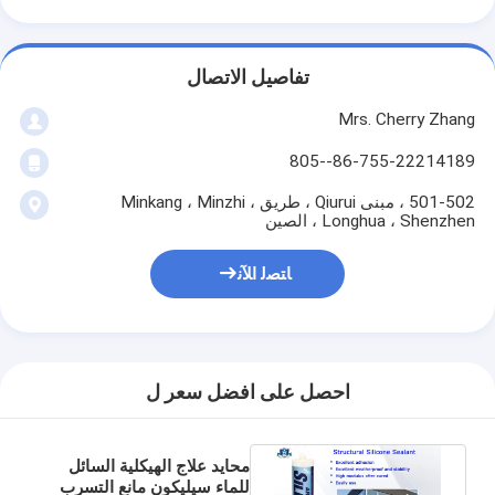
تفاصيل الاتصال
Mrs. Cherry Zhang
86-755-22214189--805
501-502 ، مبنى Qiurui ، طريق Minkang ، Minzhi ،
Longhua ، Shenzhen ، الصين
ﺎﺘﺼﻟ ﺍﻶﻧ
احصل على افضل سعر ل
محايد علاج الهيكلية السائل
للماء سيليكون مانع التسرب