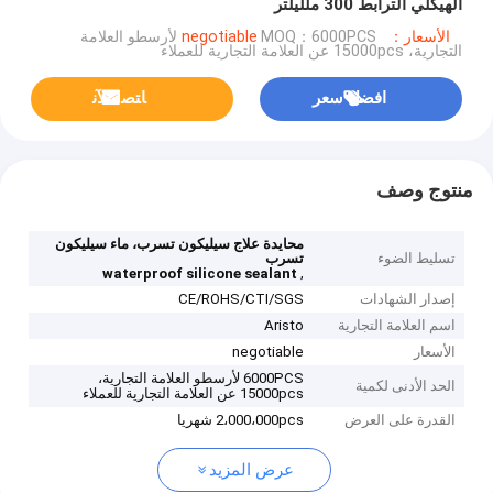
الهيكلي الترابط 300 ملليلتر
الأسعار：negotiable
MOQ：6000PCS لأرسطو العلامة
التجارية، 15000pcs عن العلامة التجارية للعملاء
افضل سعر
ﺎﺘﺼﻟ ﺍﻶﻧ
منتوج وصف
محايدة علاج سيليكون تسرب، ماء سيليكون
تسليط الضوء
تسرب
,
waterproof silicone sealant
إصدار الشهادات
CE/ROHS/CTI/SGS
اسم العلامة التجارية
Aristo
الأسعار
negotiable
6000PCS لأرسطو العلامة التجارية،
الحد الأدنى لكمية
15000pcs عن العلامة التجارية للعملاء
القدرة على العرض
2،000،000pcs شهريا
عرض المزيد