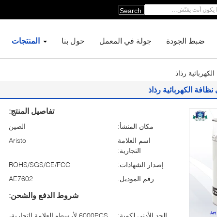
Search
ضبط الجودة
جولة في المعمل
حول بنا
المنتجات
لكهربائية رذاذ
نظافة الكهربائية رذاذ
تفاصيل المنتج:
مكان المنشأ:
الصين
اسم العلامة
Aristo
التجارية:
إصدار الشهادات:
ROHS/SGS/CE/FCC
رقم الموديل:
AE7602
شروط الدفع والشحن:
الحد الأدنى لكمية:
6000PCS لأرسطو العلامة التجارية،