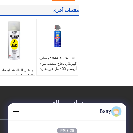
منتجات أخرى
134A 152A DME منظف
كهربائي بخاخ منفضة هواء
أريستو 400 مل غير ضارة
منظف ​​الطابعة المضاد
للبكتيريا بخاخ عديم
الرائحة 400 مل منظف
رغوي مضاد للكهرباء
الساكنة
ترك رسالة
Barry
7:26 PM