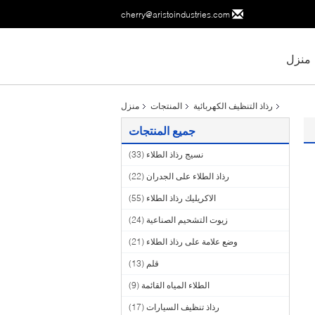
cherry@aristoindustries.com
منزل
رذاذ التنظيف الكهربائية
المنتجات
منزل
جميع المنتجات
نسيج رذاذ الطلاء
(33)
رذاذ الطلاء على الجدران
(22)
الاكريليك رذاذ الطلاء
(55)
زيوت التشحيم الصناعية
(24)
وضع علامة على رذاذ الطلاء
(21)
قلم
(13)
الطلاء المياه القائمة
(9)
رذاذ تنظيف السيارات
(17)