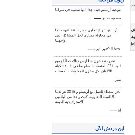
اذ
نوعية أريستو جيدة جدا، انها شعبية في سوقنا.
—— مسعود صبير
اش
أريستو شريك تجاري جدير بالثقة. انهم دائما
في محاولة قصارى لحل المشاكل التي
ية
واجهتنا.
Mi
—— الدكتور أثير Ave.
نحن مندهشون جدا ليس هناك خطأ لجميع
لدينا 271 المنصات السلع بما في ذلك تشكيلة
الألوان، كل مخزن المعلومات، أحسنت!
—— بيني
نحن سعداء للعمل مع أريستو و 2015 هو لدينا
9 السنة التعاونية، كنت واحدا من البائعين
الاستراتيجية القيمة.
—— آنا
ابن دردش الآن