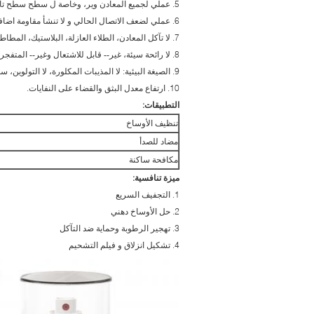
5. عملي لجميع المعادن وير، وخاصة ل سطح سطح تأثيث المعادن.
6. عملي لضعف الاتصال الحالي و لا تنشأ مقاومة اضافية.
7. لا تآكل المعادن، الطلاء العازلة، البلاستيك، المطاط، الزجاج العضوي وجميع أنواع القشرة.
8. لا رائحة سيئة، غير-- قابل للاشتعال وغير-- المتفجرة، لا تسد، لا ضرر على الناس والبيئة.
9. الصيغة البيئية: لا المذيبات المكلورة، لا التولوين، سفك وخالية من الرصاص.
10. ارتفاع معدل البثق والقضاء على النفايات.
التطبيقات:
تنظيف الأوساخ
مضاد للصدأ
مكافحة ساكنة
ميزة تنافسية:
1. التجفيف السريع
2. حل الأوساخ دهني
3. تهجير الرطوبة وحماية ضد التآكل
4. تشكيل انزلاق و فيلم التشحيم