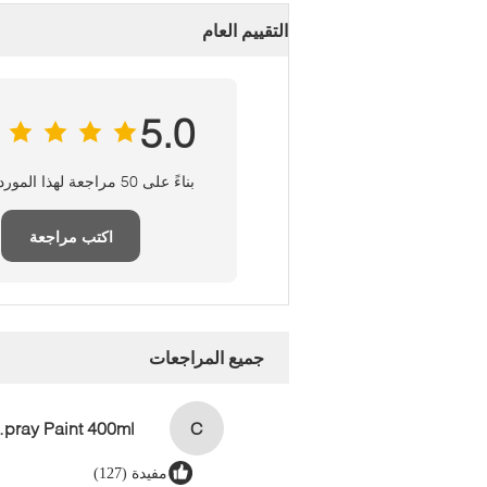
التقييم العام
5.0
بناءً على 50 مراجعة لهذا المورد
اكتب مراجعة
جميع المراجعات
aint 400ml
C
مفيدة (127)