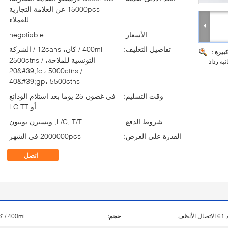
15000pcs عن العلامة التجارية
للعملاء
الأسعار:
negotiable
تفاصيل التغليف:
400ml / كان، 12cans / الشركة
بيرة :
التونسية للملاحة، 2500ctns /
ية رذاذ
20&#39;fcl، 5000ctns /
40&#39;gp، 5500ctns
وقت التسليم:
في غضون 25 يوما بعد استلام الودائع
أو LC TT
شروط الدفع:
L/C, T/T, ويسترن يونيون
القدرة على العرض:
2000000pcs في الشهر
اتصل
 الأنظف
حجم:
400ml / كان