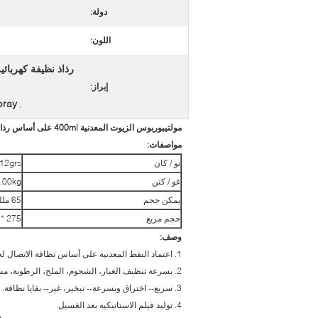
دولة:
اللون:
رذاذ نظيفة كهربائ
إبراز:
pray
,
مولتيبوربوس الزيوت المعدنية 400ml على أساس رذاذ الكهربائية 61 اتصال نظافة
مواصفات:
نو / كان
12grs
غو / كتن
.00kg
يمكن حجم
65 ملليمتر * 158 ملليمتر
حجم مربع
275 * 205 * 205mm
وصف:
1. اعتماد النفط المعدنية على أساس نظافة الاتصال لجميع أنواع الاتصالات الكهربائية.
2. بسرعة تنظيف الغبار، الشحوم، الملح، الرطوبة، مسحوق المعادن والأوساخ الأخرى.
3. سريع-- اختراق وبسرعة-- تبخير، غير-- بقايا نظافة.
4. توليد فيلم الاستاتيكيه بعد الغسيل.